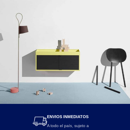
2 KW
ENVIOS INMEDIATOS
Lighting
A todo el país, sujeto a