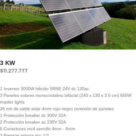
3 KW
$11.277.777
1 Inversor 3000W hibrido SRNE 24V dc 120ac
3 Paneles solares monocristalino bifacial (240 x 130 x 3.5 cm) 650W
master lights
26 mtr de cable solar 4mm rojo-negro conexión de paneles
1 Protección breaker dc 300V 32A
2 Protección breaker ac 230V 32A
5 Conectores mc4 sencillo 4mm - 6mm
2 Prensas estopa pvc 1/2