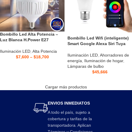
Bombillo Led Alta Potencia –
Bombillo Led Wifi (inteligente)
Luz Blanca H.Power E27
Smart Google Alexa Siri Tuya
Iluminación LED
,
Alta Potencia
Iluminación LED
,
Ahorradores de
$
7,600
–
$
18,700
energía
,
Iluminación de hogar
,
Lámparas de bulbo
$
45,666
Cargar más productos
ENVIOS INMEDIATOS
A todo el país, sujeto a
cobertura y tarifas de la
transportadora. Aplican
Términos y Condiciones.