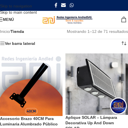
Skip to navigation
Skip to main content
MENÚ
Inicio
/
Tienda
Mostrando 1–12 de 71 resultados
Ver barra lateral
Aplique SOLAR – Lámpara
Accesorio Brazo 40CM Para
Decorativa Up And Down
Luminaria Alumbrado Público