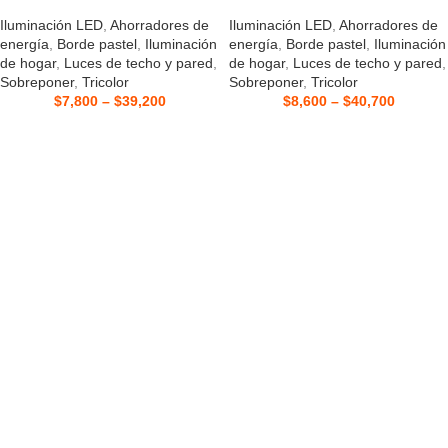
Iluminación LED
,
Ahorradores de
Iluminación LED
,
Ahorradores de
energía
,
Borde pastel
,
Iluminación
energía
,
Borde pastel
,
Iluminación
de hogar
,
Luces de techo y pared
,
de hogar
,
Luces de techo y pared
,
Sobreponer
,
Tricolor
Sobreponer
,
Tricolor
$
7,800
–
$
39,200
$
8,600
–
$
40,700