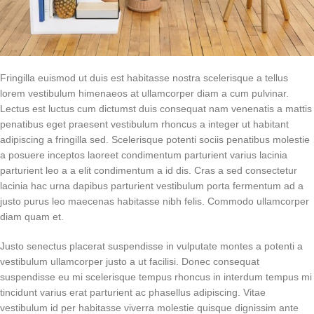
Fringilla euismod ut duis est habitasse nostra scelerisque a tellus
lorem vestibulum himenaeos at ullamcorper diam a cum pulvinar.
Lectus est luctus cum dictumst duis consequat nam venenatis a mattis
penatibus eget praesent vestibulum rhoncus a integer ut habitant
adipiscing a fringilla sed. Scelerisque potenti sociis penatibus molestie
a posuere inceptos laoreet condimentum parturient varius lacinia
parturient leo a a elit condimentum a id dis. Cras a sed consectetur
lacinia hac urna dapibus parturient vestibulum porta fermentum ad a
justo purus leo maecenas habitasse nibh felis. Commodo ullamcorper
diam quam et.
Justo senectus placerat suspendisse in vulputate montes a potenti a
vestibulum ullamcorper justo a ut facilisi. Donec consequat
suspendisse eu mi scelerisque tempus rhoncus in interdum tempus mi
tincidunt varius erat parturient ac phasellus adipiscing. Vitae
vestibulum id per habitasse viverra molestie quisque dignissim ante