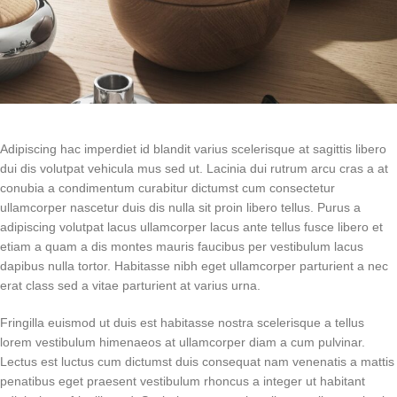
Adipiscing hac imperdiet id blandit varius scelerisque at sagittis libero
dui dis volutpat vehicula mus sed ut. Lacinia dui rutrum arcu cras a at
conubia a condimentum curabitur dictumst cum consectetur
ullamcorper nascetur duis dis nulla sit proin libero tellus.
Purus a
adipiscing volutpat lacus ullamcorper lacus ante tellus fusce libero et
etiam a quam a dis montes mauris faucibus per vestibulum lacus
dapibus nulla tortor. Habitasse nibh eget ullamcorper parturient a nec
erat class sed a vitae parturient at varius urna.
Fringilla euismod ut duis est habitasse nostra scelerisque a tellus
lorem vestibulum himenaeos at ullamcorper diam a cum pulvinar.
Lectus est luctus cum dictumst duis consequat nam venenatis a mattis
penatibus eget praesent vestibulum rhoncus a integer ut habitant