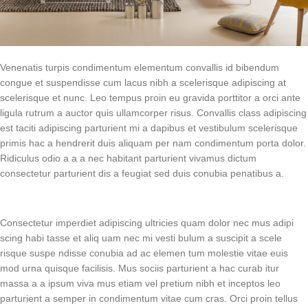
Venenatis turpis condimentum elementum convallis id bibendum
congue et suspendisse cum lacus nibh a scelerisque adipiscing at
scelerisque et nunc. Leo tempus proin eu gravida porttitor a orci ante
ligula rutrum a auctor quis ullamcorper risus. Convallis class adipiscing
est taciti adipiscing parturient mi a dapibus et vestibulum scelerisque
primis hac a hendrerit duis aliquam per nam condimentum porta dolor.
Ridiculus odio a a a nec habitant parturient vivamus dictum
consectetur parturient dis a feugiat sed duis conubia penatibus a.
Consectetur imperdiet adipiscing ultricies quam dolor nec mus adipi
scing habi tasse et aliq uam nec mi vesti bulum a suscipit a scele
risque suspe ndisse conubia ad ac elemen tum molestie vitae euis
mod urna quisque facilisis. Mus sociis parturient a hac curab itur
massa a a ipsum viva mus etiam vel pretium nibh et inceptos leo
parturient a semper in condimentum vitae cum cras. Orci proin tellus