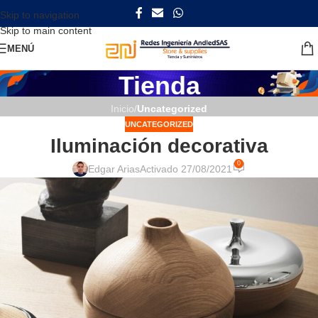
Skip to navigation
Skip to main content
MENÚ
Tienda
Inicio
/
Uncategorized
UNCATEGORIZED
Iluminación decorativa
0
Edgar Arias
Activado 27/08/2021