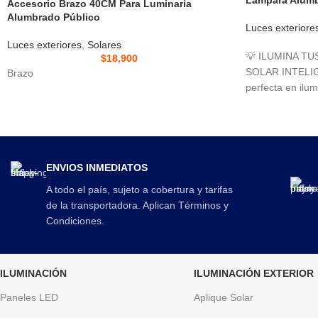
Accesorio Brazo 40CM Para Luminaria
Alumbrado Público
Luces exteriore
Luces exteriores
,
Solares
💡 ILUMINA T
$
18,900
SOLAR INTELIG
Brazo
perfecta en ilum
lámpara solar 
ENVIOS INMEDIATOS
A todo el país, sujeto a cobertura y tarifas
de la transportadora. Aplican Términos y
Condiciones.
ILUMINACIÓN
ILUMINACIÓN EXTERIOR
Paneles LED
Aplique Solar