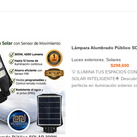
Lámpara Alumbrado Público 
Luces exteriores
,
Solares
$
298,600
💡 ILUMINA TUS ESPACIOS CO
SOLAR INTELIGENTE🌟 Descubre 
perfecta en iluminación exterior 
lámpara solar LED
brado Público SOLAR 300W