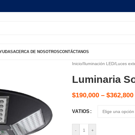
AYUDAS
ACERCA DE NOSOTROS
CONTÁCTANOS
Inicio
/
Iluminación LED
/
Luces ext
Luminaria S
$
190,000
–
$
362,800
VATIOS
-
+