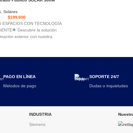
s
,
Solares
$
199,600
US ESPACIOS CON TECNOLOGÍA
ENTE🌟 Descubre la solución
inación exterior con nuestra
LED
PAGO EN LÍNEA
SOPORTE 24/7
Métodos de pago
Dudas o inquietudes
INDUSTRIA
Nuestro
Siemens