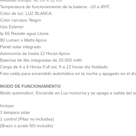
Medidas trompo: 42 cm x 12 cm
Temperatura de funcionamiento de la batería: -10 a 45ºC
Color de luz: LUZ BLANCA
Color carcaza: Negro
Uso Exterior
Ip 65 Resiste agua Lluvia
80 Lumen x Watts Aprox
Panel solar integrado
Autonomía de hasta 12 Horas Aprox
Baterías de litio integradas de 20.000 mAh
Carga de 4 a 6 Horas Full sol, 9 a 12 horas día Nublado
Foto celda para encendido automático en la noche y apagado en el dí
MODO DE FUNCIONAMIENTO
Modo automático: Enciende en Luz nocturna y se apaga a salida del sol
Incluye:
1 lampara solar
1 control (Pilas no incluidas)
(Brazo o poste NO incluido)