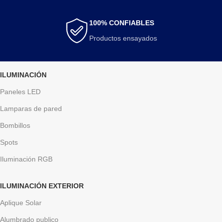
100% CONFIABLES
Productos ensayados
ILUMINACIÓN
Paneles LED
Lamparas de pared
Bombillos
Spots
Iluminación RGB
ILUMINACIÓN EXTERIOR
Aplique Solar
Alumbrado publico