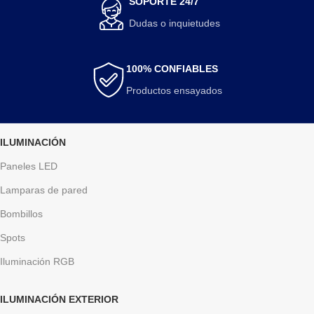
SOPORTE 24/7
Dudas o inquietudes
100% CONFIABLES
Productos ensayados
ILUMINACIÓN
Paneles LED
Lamparas de pared
Bombillos
Spots
Iluminación RGB
ILUMINACIÓN EXTERIOR