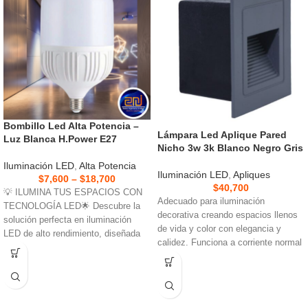
Bombillo Led Alta Potencia –
Lámpara Led Aplique Pared
Luz Blanca H.Power E27
Nicho 3w 3k Blanco Negro Gris
Iluminación LED
,
Alta Potencia
Iluminación LED
,
Apliques
$
7,600
–
$
18,700
$
40,700
💡 ILUMINA TUS ESPACIOS CON
Adecuado para iluminación
TECNOLOGÍA LED🌟 Descubre la
decorativa creando espacios llenos
solución perfecta en iluminación
de vida y color con elegancia y
LED de alto rendimiento, diseñada
calidez. Funciona a corriente normal
para brindar
110/220v